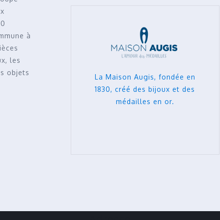
ux
50
ommune à
pièces
x, les
es objets
La Maison Augis, fondée en
1830, créé des bijoux et des
médailles en or.
Adresse